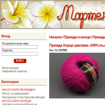
Про
Вход
Начало
/
Прежди и конци
/
Прежди
Потребителско име:
Прежда Хорце циклама -100% вълн
Кат. № 503589
Парола:
Регистрация
Забравена парола
Категории
АКСЕСОАРИ ВЕЛИКДЕН
Ленти за декорация
Прозрачни пластмасови фигури
АКСЕСОАРИ КОЛЕДА
ПРОМОЦИЯ МАРТЕНИЦИ