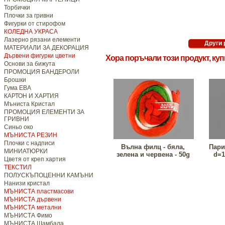
Торбички
Плочки за гривни
Фигурки от стирофом
КОЛЕДНА УКРАСА
Лазерно рязани елементи
МАТЕРИАЛИ ЗА ДЕКОРАЦИЯ
Дървени фигурки цветни
Хора поръчали този продукт, ку
Основи за бижута
ПРОМОЦИЯ БАНДЕРОЛИ
Брошки
Гума ЕВА
КАРТОН И ХАРТИЯ
Мъниста Кристал
ПРОМОЦИЯ ЕЛЕМЕНТИ ЗА
ГРИВНИ
Синьо око
МЪНИСТА РЕЗИН
Плочки с надписи
Вълна филц - бяла,
Пари
МИНИАТЮРКИ
зелена и червена - 50g
d=1
Цветя от креп хартия
ТЕКСТИЛ
ПОЛУСКЪПОЦЕННИ КАМЪНИ
Нанизи кристал
МЪНИСТА пластмасови
МЪНИСТА дървени
МЪНИСТА метални
МЪНИСТА Фимо
МЪНИСТА Шамбала