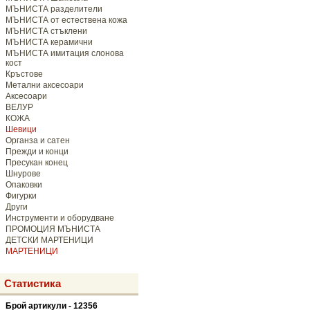
МЪНИСТА разделители
МЪНИСТА от естествена кожа
МЪНИСТА стъклени
МЪНИСТА керамични
МЪНИСТА имитация слонова
кост
Кръстове
Метални аксесоари
Аксесоари
ВЕЛУР
КОЖА
Шевици
Органза и сатен
Прежди и конци
Пресукан конец
Шнурове
Опаковки
Фигурки
Други
Инструменти и оборудване
ПРОМОЦИЯ МЪНИСТА
ДЕТСКИ МАРТЕНИЦИ
МАРТЕНИЦИ
Статистика
Брой артикули - 12356