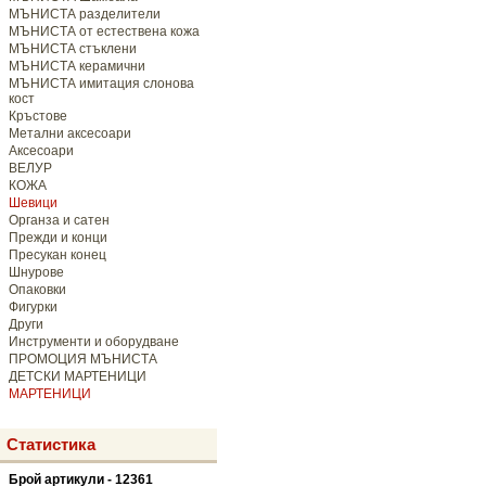
МЪНИСТА разделители
МЪНИСТА от естествена кожа
МЪНИСТА стъклени
МЪНИСТА керамични
МЪНИСТА имитация слонова
кост
Кръстове
Метални аксесоари
Аксесоари
ВЕЛУР
КОЖА
Шевици
Органза и сатен
Прежди и конци
Пресукан конец
Шнурове
Опаковки
Фигурки
Други
Инструменти и оборудване
ПРОМОЦИЯ МЪНИСТА
ДЕТСКИ МАРТЕНИЦИ
МАРТЕНИЦИ
Статистика
Брой артикули - 12361