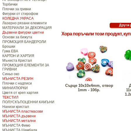
Торбички
Плочки за гривни
Фигурки от стирофом
КОЛЕДНА УКРАСА
Лазерно рязани елементи
МАТЕРИАЛИ ЗА ДЕКОРАЦИЯ
Дървени фигурки цветни
Хора поръчали този продукт, ку
Основи за бижута
ПРОМОЦИЯ БАНДЕРОЛИ
Брошки
Гума ЕВА
КАРТОН И ХАРТИЯ
Мъниста Кристал
ПРОМОЦИЯ ЕЛЕМЕНТИ ЗА
ГРИВНИ
Синьо око
МЪНИСТА РЕЗИН
Плочки с надписи
Сърце 10х10х4mm, отвор
МИНИАТЮРКИ
1mm - 10бр.
11
Цветя от креп хартия
1.2
ТЕКСТИЛ
ПОЛУСКЪПОЦЕННИ КАМЪНИ
Нанизи кристал
МЪНИСТА пластмасови
МЪНИСТА дървени
МЪНИСТА метални
МЪНИСТА Фимо
МЪНИСТА Шамбала