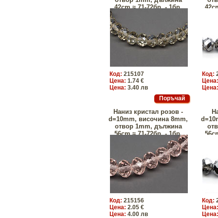
42сm ≈ 71-72бр. - 1бр.
42сm
Код:
215107
Код:
Цена:
1.74 €
Цена
Цена:
3.40 лв
Цена
Наниз кристал розов -
Н
d=10mm, височина 8mm,
d=10
отвор 1mm, дължина
от
56сm ≈ 71-72бр. - 1бр.
56сm
Код:
215156
Код:
Цена:
2.05 €
Цена
Цена:
4.00 лв
Цена