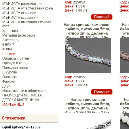
Код:
215052
Код:
МЪНИСТА разделители
Цена:
1.53 €
Цена
МЪНИСТА от естествена кожа
Цена:
3.00 лв
Цена
МЪНИСТА стъклени
МЪНИСТА керамични
МЪНИСТА имитация слонова
Наниз кристал хамелеон -
Нан
кост
d=6mm, височина 5mm,
d=6
Кръстове
отвор 1mm, дължина
от
Метални аксесоари
45сm ≈ 99-100 бр. - 1бр.
45сm
Аксесоари
ВЕЛУР
КОЖА
Шевици
Органза и сатен
Прежди и конци
Пресукан конец
Шнурове
Опаковки
Код:
215055
Код:
Цена:
1.53 €
Цена
Фигурки
Цена:
3.00 лв
Цена
Други
Инструменти и оборудване
ПРОМОЦИЯ МЪНИСТА
Наниз кристал сив
На
ДЕТСКИ МАРТЕНИЦИ
d=6mm, височина 5mm,
d=8
МАРТЕНИЦИ
отвор 1mm, дължина
от
45сm ? 99-100 бр. - 1 бр.
42с
Статистика
Брой артикули - 12369