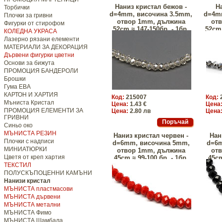
Наниз кристал бежов -
Н
Торбички
d=4mm, височина 3.5mm,
d=4m
Плочки за гривни
отвор 1mm, дължина
от
Фигурки от стирофом
52сm ≈ 147-150бр. - 1бр.
52сm 
КОЛЕДНА УКРАСА
Лазерно рязани елементи
МАТЕРИАЛИ ЗА ДЕКОРАЦИЯ
Дървени фигурки цветни
Основи за бижута
ПРОМОЦИЯ БАНДЕРОЛИ
Брошки
Гума ЕВА
КАРТОН И ХАРТИЯ
Код:
215007
Код:
Мъниста Кристал
Цена:
1.43 €
Цена
ПРОМОЦИЯ ЕЛЕМЕНТИ ЗА
Цена:
2.80 лв
Цена
ГРИВНИ
Синьо око
МЪНИСТА РЕЗИН
Наниз кристал червен -
Нан
Плочки с надписи
d=6mm, височина 5mm,
d=6
МИНИАТЮРКИ
отвор 1mm, дължина
от
Цветя от креп хартия
45сm ≈ 99-100 бр. - 1бр.
45сm
ТЕКСТИЛ
ПОЛУСКЪПОЦЕННИ КАМЪНИ
Нанизи кристал
МЪНИСТА пластмасови
МЪНИСТА дървени
МЪНИСТА метални
МЪНИСТА Фимо
МЪНИСТА Шамбала