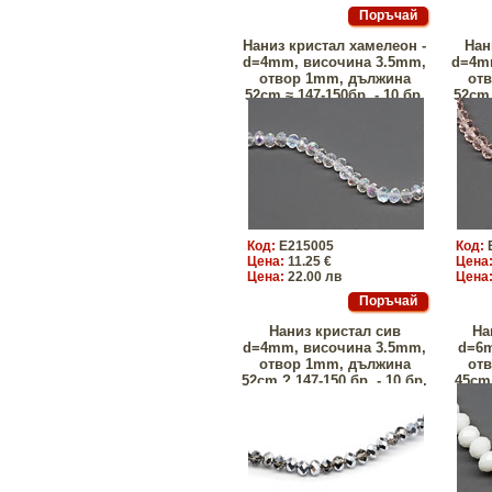
Наниз кристал хамелеон -
Нан
d=4mm, височина 3.5mm,
d=4m
отвор 1mm, дължина
от
52сm ≈ 147-150бр. - 10 бр.
52сm 
Код:
E215005
Код:
Цена:
11.25 €
Цена
Цена:
22.00 лв
Цена
Наниз кристал сив
На
d=4mm, височина 3.5mm,
d=6
отвор 1mm, дължина
от
52сm ? 147-150 бр. - 10 бр.
45сm 