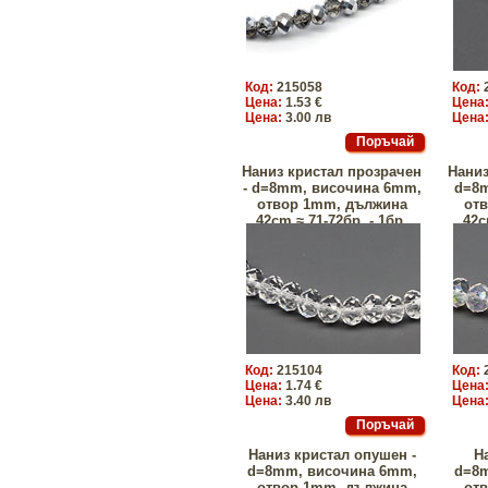
Код:
215058
Код:
Цена:
1.53 €
Цена
Цена:
3.00 лв
Цена
Наниз кристал прозрачен
Наниз
- d=8mm, височина 6mm,
d=8
отвор 1mm, дължина
от
42сm ≈ 71-72бр. - 1бр.
42с
Код:
215104
Код:
Цена:
1.74 €
Цена
Цена:
3.40 лв
Цена
Наниз кристал опушен -
Н
d=8mm, височина 6mm,
d=8
отвор 1mm, дължина
от