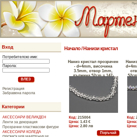
Про
Вход
Начало
/
Нанизи кристал
Потребителско име:
Наниз кристал прозрачен
Наниз
Парола:
- d=4mm, височина
d=4m
3.5mm, отвор 1mm,
от
дължина 52сm ≈ 147-
52сm
150бр. - 1бр.
Регистрация
Забравена парола
Категории
АКСЕСОАРИ ВЕЛИКДЕН
Код:
215004
Код:
Цена:
1.43 €
Цена
Ленти за декорация
Цена:
2.80 лв
Цена
Прозрачни пластмасови фигури
АКСЕСОАРИ КОЛЕДА
ПРОМОЦИЯ МАРТЕНИЦИ