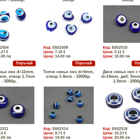
2504
Код:
E602509
Код:
E602510
.27 €
Цена:
7.16 €
Цена:
5.11 €
.00 лв
Цена:
14.00 лв
Цена:
10.00 лв
ньо око d=11mm,
Топче синьо око d=4mm,
Диск синьо око с 
5mm, отвор 1.7mm
отвор 1.4mm - 1000бр.
d=14mm, деб. 5mm
- 500бр.
1.5mm - 200б
2511
Код:
E602514
Код:
E602518
14 €
Цена:
9.71 €
Цена:
10.23 €
.00 лв
Цена:
19.00 лв
Цена:
20.00 лв