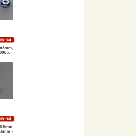
d=8mm,
00бр.
=8.5mm,
.6mm -