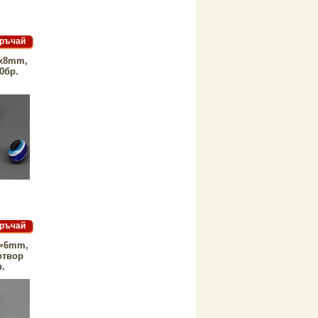
6x8mm,
0бр.
d=6mm,
отвор
р.