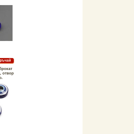
брокат
, отвор
р.