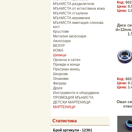
Код:
602
МЪНИСТА разделители
Цена:
0.
МЪНИСТА от естествена кожа
Цена:
1.
МЪНИСТА стъклени
МЪНИСТА керамични
МЪНИСТА имитация слонова
Диск си
кост
d=12mm,
Кръстове
1.
Метални аксесоари
Аксесоари
ВЕЛУР
КОЖА
Шевици
Органза и сатен
Прежди и конци
Пресукан конец
Шнурове
Опаковки
Код:
602
Цена:
0.
Фигурки
Цена:
1.
Други
Инструменти и оборудване
ПРОМОЦИЯ МЪНИСТА
Овал си
ДЕТСКИ МАРТЕНИЦИ
отво
МАРТЕНИЦИ
Статистика
Брой артикули - 12361