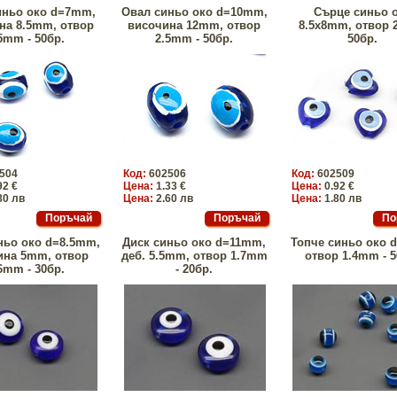
иньо око d=7mm,
Овал синьо око d=10mm,
Сърце синьо 
на 8.5mm, отвор
височина 12mm, отвор
8.5x8mm, отвор 
5mm - 50бр.
2.5mm - 50бр.
50бр.
504
Код:
602506
Код:
602509
92 €
Цена:
1.33 €
Цена:
0.92 €
80 лв
Цена:
2.60 лв
Цена:
1.80 лв
ньо око d=8.5mm,
Диск синьо око d=11mm,
Топче синьо око 
ина 5mm, отвор
деб. 5.5mm, отвор 1.7mm
отвор 1.4mm - 5
6mm - 30бр.
- 20бр.