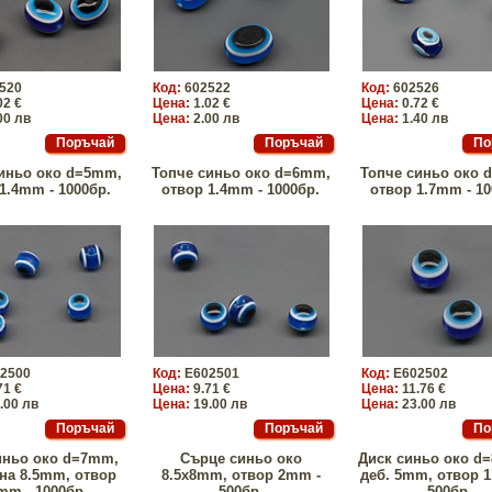
520
Код:
602522
Код:
602526
02 €
Цена:
1.02 €
Цена:
0.72 €
00 лв
Цена:
2.00 лв
Цена:
1.40 лв
иньо око d=5mm,
Топче синьо око d=6mm,
Топче синьо око 
1.4mm - 1000бр.
отвор 1.4mm - 1000бр.
отвор 1.7mm - 10
2500
Код:
E602501
Код:
E602502
71 €
Цена:
9.71 €
Цена:
11.76 €
.00 лв
Цена:
19.00 лв
Цена:
23.00 лв
иньо око d=7mm,
Сърце синьо око
Диск синьо око d
на 8.5mm, отвор
8.5x8mm, отвор 2mm -
деб. 5mm, отвор 1
mm - 1000бр.
500бр.
500бр.