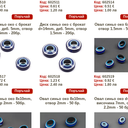
510
Код:
602511
Код:
602514
51 €
Цена:
0.61 €
Цена:
0.51 €
00 лв
Цена:
1.20 лв
Цена:
1.00 лв
ньо око с брокат
Диск синьо око с брокат
Овал синьо око 
 деб. 5mm, отвор
d=14mm, деб. 5mm, отвор
отвор 1.5mm - 5
5mm - 20бр.
1.5mm - 20бр.
517
Код:
602518
Код:
602519
72 €
Цена:
1.23 €
Цена:
0.92 €
40 лв
Цена:
2.40 лв
Цена:
1.80 лв
ньо око 8x10mm,
Овал синьо око 8x10mm,
Овал синьо око 
р 2mm - 50бр.
отвор 2mm - 50 бр.
височина 7mm, 
2.2mm - 50 б