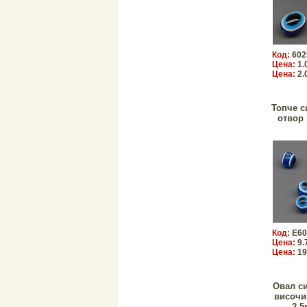
Код:
602
Цена:
1.
Цена:
2.
Топче с
отвор 
Код:
E60
Цена:
9.
Цена:
19
Овал с
височи
2.5