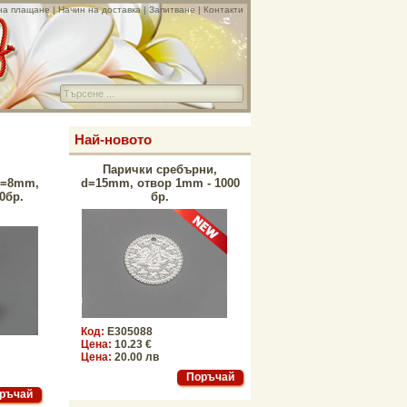
на плащане
|
Начин на доставка
|
Запитване
|
Контакти
Най-новото
Парички сребърни,
d=8mm,
d=15mm, отвор 1mm - 1000
0бр.
бр.
Код:
E305088
Цена:
10.23 €
Цена:
20.00 лв