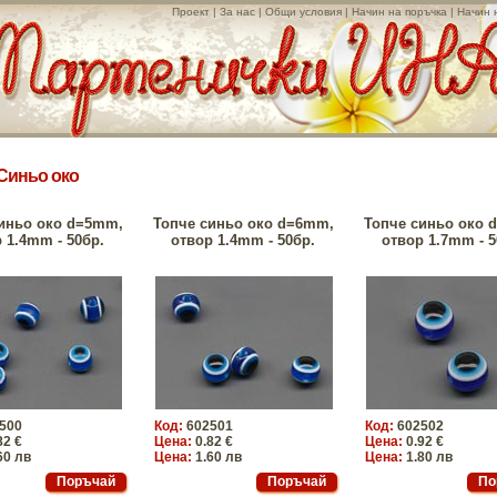
Проект
|
За нас
|
Общи условия
|
Начин на поръчка
|
Начин 
Синьо око
иньо око d=5mm,
Топче синьо око d=6mm,
Топче синьо око 
 1.4mm - 50бр.
отвор 1.4mm - 50бр.
отвор 1.7mm - 5
500
Код:
602501
Код:
602502
82 €
Цена:
0.82 €
Цена:
0.92 €
60 лв
Цена:
1.60 лв
Цена:
1.80 лв