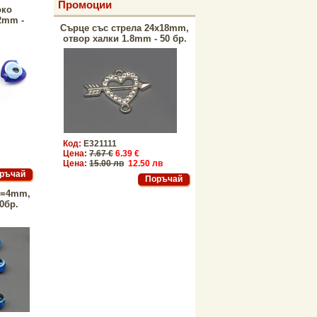
Промоции
око
2mm -
Сърце със стрела 24x18mm,
отвор халки 1.8mm - 50 бр.
Код:
E321111
Цена:
7.67 €
6.39 €
Цена:
15.00 лв
12.50 лв
d=4mm,
0бр.