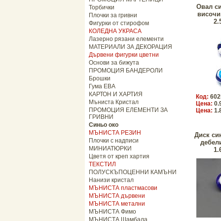
Овал с
Торбички
височи
Плочки за гривни
2.
Фигурки от стирофом
КОЛЕДНА УКРАСА
Лазерно рязани елементи
МАТЕРИАЛИ ЗА ДЕКОРАЦИЯ
Дървени фигурки цветни
Основи за бижута
ПРОМОЦИЯ БАНДЕРОЛИ
Брошки
Гума ЕВА
КАРТОН И ХАРТИЯ
Код:
602
Мъниста Кристал
Цена:
0.
ПРОМОЦИЯ ЕЛЕМЕНТИ ЗА
Цена:
1.
ГРИВНИ
Синьо око
МЪНИСТА РЕЗИН
Диск си
Плочки с надписи
дебел
МИНИАТЮРКИ
1.
Цветя от креп хартия
ТЕКСТИЛ
ПОЛУСКЪПОЦЕННИ КАМЪНИ
Нанизи кристал
МЪНИСТА пластмасови
МЪНИСТА дървени
МЪНИСТА метални
МЪНИСТА Фимо
МЪНИСТА Шамбала