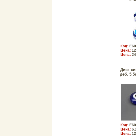
Код:
E60
Цена:
12
Цена:
24
Диск си
деб. 5.
Код:
E60
Цена:
6.
Цена:
12