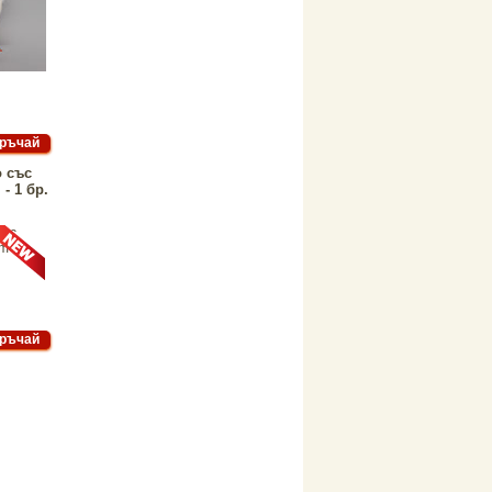
 със
- 1 бр.