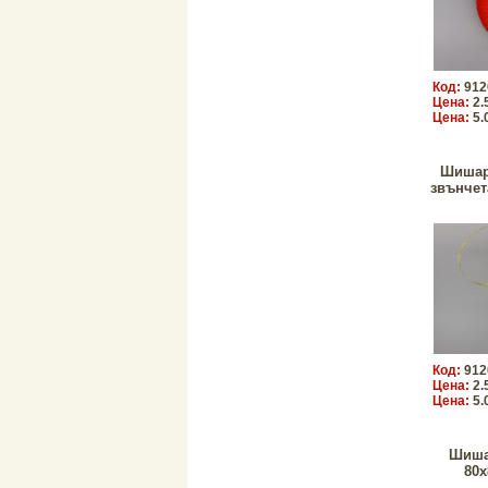
Код:
912
Цена:
2.
Цена:
5.
Шишарк
звънчет
Код:
912
Цена:
2.
Цена:
5.
Шиша
80x