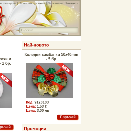
на плащане
|
Начин на доставка
|
Запитване
|
Контакти
Най-новото
Коледни камбанки 50x40mm
елхи и
- 5 бр.
 1 бр.
Код:
9120103
Цена:
1.53 €
Цена:
3.00 лв
Промоции