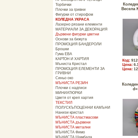
Коледе
Торбички
Весела 
Плочки за гривни
Фигурки от стирофом
КОЛЕДНА УКРАСА
Лазерно рязани елементи
МАТЕРИАЛИ ЗА ДЕКОРАЦИЯ
Дървени фигурки цветни
Основи за бижута
ПРОМОЦИЯ БАНДЕРОЛИ
Брошки
Гума ЕВА
КАРТОН И ХАРТИЯ
Код:
912
Мъниста Кристал
Цена:
6.
ПРОМОЦИЯ ЕЛЕМЕНТИ ЗА
Цена:
12
ГРИВНИ
Синьо око
МЪНИСТА РЕЗИН
Коледен
Плочки с надписи
d=
МИНИАТЮРКИ
Цветя от креп хартия
ТЕКСТИЛ
ПОЛУСКЪПОЦЕННИ КАМЪНИ
Нанизи кристал
МЪНИСТА пластмасови
МЪНИСТА дървени
МЪНИСТА метални
МЪНИСТА Фимо
МЪНИСТА Шамбала