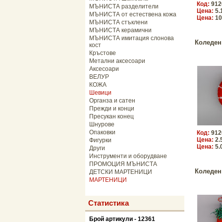
Код:
912
МЪНИСТА разделители
Цена:
5.
МЪНИСТА от естествена кожа
Цена:
10
МЪНИСТА стъклени
МЪНИСТА керамични
МЪНИСТА имитация слонова
Коледен
кост
Кръстове
Метални аксесоари
Аксесоари
ВЕЛУР
КОЖА
Шевици
Органза и сатен
Прежди и конци
Пресукан конец
Шнурове
Опаковки
Код:
912
Цена:
2.
Фигурки
Цена:
5.
Други
Инструменти и оборудване
ПРОМОЦИЯ МЪНИСТА
Коледен
ДЕТСКИ МАРТЕНИЦИ
МАРТЕНИЦИ
Статистика
Брой артикули - 12361