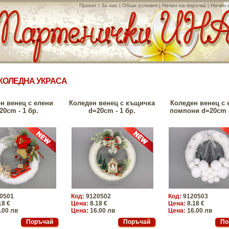
Проект
|
За нас
|
Общи условия
|
Начин на поръчка
|
Начин 
КОЛЕДНА УКРАСА
н венец с елени
Коледен венец с къщичка
Коледен венец с 
20cm - 1 бр.
d=20cm - 1 бр.
помпони d=20cm -
0501
Код:
9120502
Код:
9120503
18 €
Цена:
8.18 €
Цена:
8.18 €
.00 лв
Цена:
16.00 лв
Цена:
16.00 лв