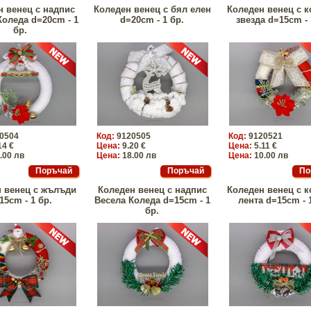
н венец с надпис
Коледен венец с бял елен
Коледен венец с 
Коледа d=20cm - 1
d=20cm - 1 бр.
звезда d=15cm - 
бр.
0504
Код:
9120505
Код:
9120521
14 €
Цена:
9.20 €
Цена:
5.11 €
.00 лв
Цена:
18.00 лв
Цена:
10.00 лв
 венец с жълъди
Коледен венец с надпис
Коледен венец с 
15cm - 1 бр.
Весела Коледа d=15cm - 1
лента d=15cm - 
бр.