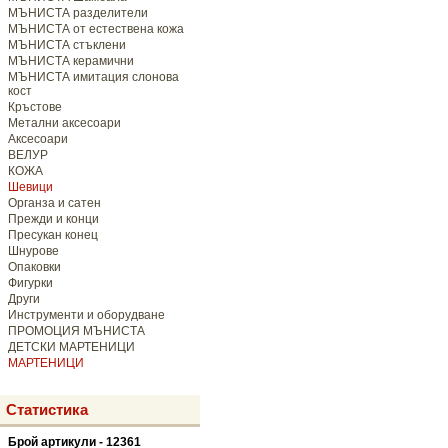
МЪНИСТА разделители
МЪНИСТА от естествена кожа
МЪНИСТА стъклени
МЪНИСТА керамични
МЪНИСТА имитация слонова
кост
Кръстове
Метални аксесоари
Аксесоари
ВЕЛУР
КОЖА
Шевици
Органза и сатен
Прежди и конци
Пресукан конец
Шнурове
Опаковки
Фигурки
Други
Инструменти и оборудване
ПРОМОЦИЯ МЪНИСТА
ДЕТСКИ МАРТЕНИЦИ
МАРТЕНИЦИ
Статистика
Брой артикули - 12361