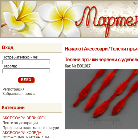
Про
Вход
Начало
/
Аксесоари
/
Телени пръ
Потребителско име:
Телени пръчки червени с удебеле
Кат. № E601017
Парола:
Регистрация
Забравена парола
Категории
АКСЕСОАРИ ВЕЛИКДЕН
Ленти за декорация
Прозрачни пластмасови фигури
АКСЕСОАРИ КОЛЕДА
ПРОМОЦИЯ МАРТЕНИЦИ