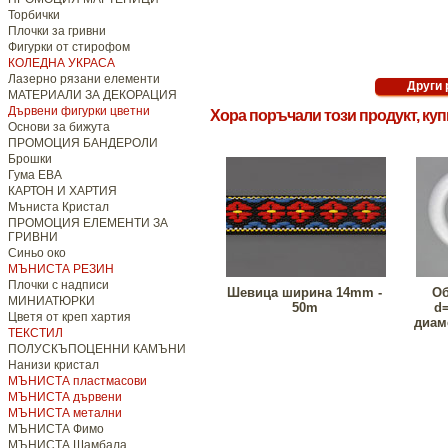
Торбички
Плочки за гривни
Фигурки от стирофом
КОЛЕДНА УКРАСА
Лазерно рязани елементи
МАТЕРИАЛИ ЗА ДЕКОРАЦИЯ
Дървени фигурки цветни
Хора поръчали този продукт, ку
Основи за бижута
ПРОМОЦИЯ БАНДЕРОЛИ
Брошки
Гума ЕВА
КАРТОН И ХАРТИЯ
Мъниста Кристал
ПРОМОЦИЯ ЕЛЕМЕНТИ ЗА
ГРИВНИ
Синьо око
МЪНИСТА РЕЗИН
Плочки с надписи
Шевица ширина 14mm -
Об
МИНИАТЮРКИ
50m
d
Цветя от креп хартия
диам
ТЕКСТИЛ
ПОЛУСКЪПОЦЕННИ КАМЪНИ
Нанизи кристал
МЪНИСТА пластмасови
МЪНИСТА дървени
МЪНИСТА метални
МЪНИСТА Фимо
МЪНИСТА Шамбала