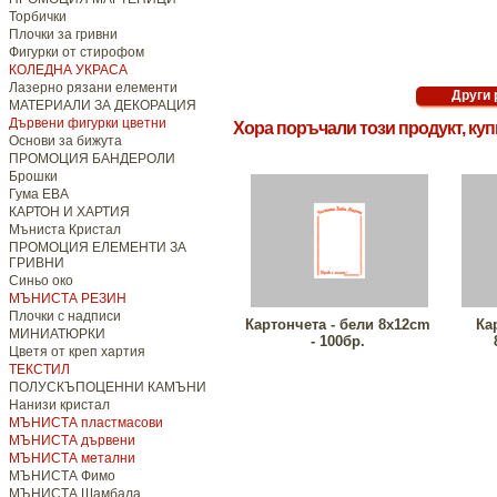
Торбички
Плочки за гривни
Фигурки от стирофом
КОЛЕДНА УКРАСА
Лазерно рязани елементи
МАТЕРИАЛИ ЗА ДЕКОРАЦИЯ
Дървени фигурки цветни
Хора поръчали този продукт, ку
Основи за бижута
ПРОМОЦИЯ БАНДЕРОЛИ
Брошки
Гума ЕВА
КАРТОН И ХАРТИЯ
Мъниста Кристал
ПРОМОЦИЯ ЕЛЕМЕНТИ ЗА
ГРИВНИ
Синьо око
МЪНИСТА РЕЗИН
Плочки с надписи
Картончета - бели 8x12cm
Ка
МИНИАТЮРКИ
- 100бр.
Цветя от креп хартия
ТЕКСТИЛ
ПОЛУСКЪПОЦЕННИ КАМЪНИ
Нанизи кристал
МЪНИСТА пластмасови
МЪНИСТА дървени
МЪНИСТА метални
МЪНИСТА Фимо
МЪНИСТА Шамбала