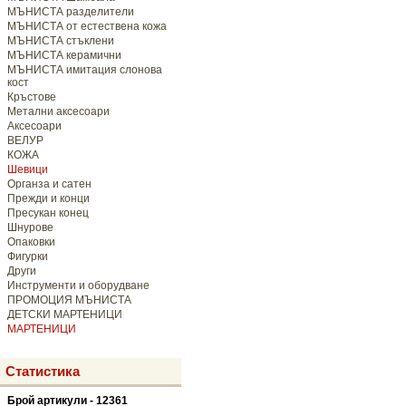
МЪНИСТА разделители
МЪНИСТА от естествена кожа
МЪНИСТА стъклени
МЪНИСТА керамични
МЪНИСТА имитация слонова
кост
Кръстове
Метални аксесоари
Аксесоари
ВЕЛУР
КОЖА
Шевици
Органза и сатен
Прежди и конци
Пресукан конец
Шнурове
Опаковки
Фигурки
Други
Инструменти и оборудване
ПРОМОЦИЯ МЪНИСТА
ДЕТСКИ МАРТЕНИЦИ
МАРТЕНИЦИ
Статистика
Брой артикули - 12361