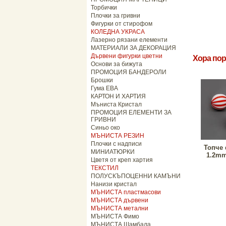
Торбички
Плочки за гривни
Фигурки от стирофом
КОЛЕДНА УКРАСА
Лазерно рязани елементи
МАТЕРИАЛИ ЗА ДЕКОРАЦИЯ
Дървени фигурки цветни
Хора пор
Основи за бижута
ПРОМОЦИЯ БАНДЕРОЛИ
Брошки
Гума ЕВА
КАРТОН И ХАРТИЯ
Мъниста Кристал
ПРОМОЦИЯ ЕЛЕМЕНТИ ЗА
ГРИВНИ
Синьо око
МЪНИСТА РЕЗИН
Плочки с надписи
Топче 
МИНИАТЮРКИ
1.2mm 
Цветя от креп хартия
ТЕКСТИЛ
ПОЛУСКЪПОЦЕННИ КАМЪНИ
Нанизи кристал
МЪНИСТА пластмасови
МЪНИСТА дървени
МЪНИСТА метални
МЪНИСТА Фимо
МЪНИСТА Шамбала