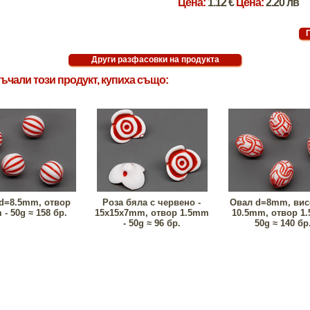
Цена:
1.12 €
Цена:
2.20 лв
ъчали този продукт, купиха също:
d=8.5mm, отвор
Роза бяла с червено -
Овал d=8mm, вис
- 50g ≈ 158 бр.
15x15x7mm, отвор 1.5mm
10.5mm, отвор 1
- 50g ≈ 96 бр.
50g ≈ 140 бр