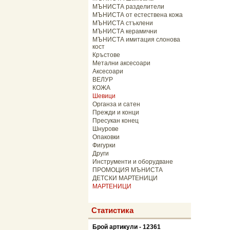
МЪНИСТА разделители
МЪНИСТА от естествена кожа
МЪНИСТА стъклени
МЪНИСТА керамични
МЪНИСТА имитация слонова
кост
Кръстове
Метални аксесоари
Аксесоари
ВЕЛУР
КОЖА
Шевици
Органза и сатен
Прежди и конци
Пресукан конец
Шнурове
Опаковки
Фигурки
Други
Инструменти и оборудване
ПРОМОЦИЯ МЪНИСТА
ДЕТСКИ МАРТЕНИЦИ
МАРТЕНИЦИ
Статистика
Брой артикули - 12361