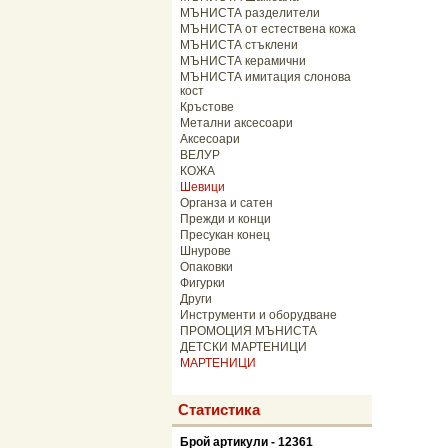
МЪНИСТА разделители
МЪНИСТА от естествена кожа
МЪНИСТА стъклени
МЪНИСТА керамични
МЪНИСТА имитация слонова
кост
Кръстове
Метални аксесоари
Аксесоари
ВЕЛУР
КОЖА
Шевици
Органза и сатен
Прежди и конци
Пресукан конец
Шнурове
Опаковки
Фигурки
Други
Инструменти и оборудване
ПРОМОЦИЯ МЪНИСТА
ДЕТСКИ МАРТЕНИЦИ
МАРТЕНИЦИ
Статистика
Брой артикули - 12361