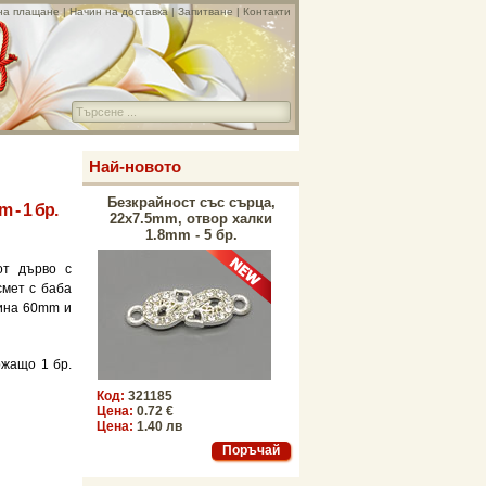
на плащане
|
Начин на доставка
|
Запитване
|
Контакти
Най-новото
Безкрайност със сърца,
 - 1 бр.
22x7.5mm, отвор халки
1.8mm - 5 бр.
от дърво с
смет с баба
ина 60mm и
ржащо 1 бр.
Код:
321185
Цена:
0.72 €
Цена:
1.40 лв