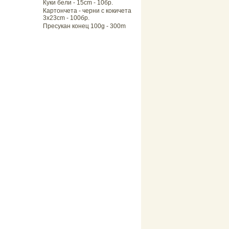
Куки бели - 15cm - 10бр.
Картончета - черни с кокичета
3x23cm - 100бр.
Пресукан конец 100g - 300m