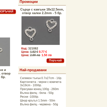
Промоции
Сърце с камъни 18x12.5mm,
отвор халки 2.2mm - 5 бр.
Код:
321082
Цена:
1.02 €
0.77 €
Цена:
2.00 лв
1.50 лв
Най-продавани
че и
, отвор
 бр.
Силикон тънък 0.7x27cm - 1бр.
Картончета - черни с кокичета
3x19cm - 100бр.
Пресукан конец 100g - 260m
Вълна филц - бяла - 50g
Ресни -100бр.
Шнур кръгъл 1.5mm - 50m
Вълна филц - червена - 50g