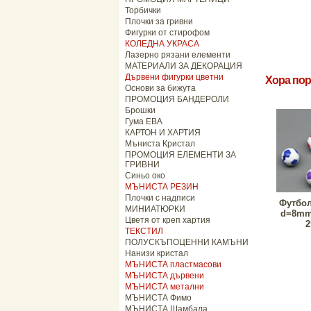
Торбички
Плочки за гривни
Фигурки от стирофом
КОЛЕДНА УКРАСА
Лазерно рязани елементи
МАТЕРИАЛИ ЗА ДЕКОРАЦИЯ
Дървени фигурки цветни
Хора пор
Основи за бижута
ПРОМОЦИЯ БАНДЕРОЛИ
Брошки
Гума ЕВА
КАРТОН И ХАРТИЯ
Мъниста Кристал
ПРОМОЦИЯ ЕЛЕМЕНТИ ЗА
ГРИВНИ
Синьо око
МЪНИСТА РЕЗИН
Плочки с надписи
Футбол
МИНИАТЮРКИ
d=8mm,
Цветя от креп хартия
2
ТЕКСТИЛ
ПОЛУСКЪПОЦЕННИ КАМЪНИ
Нанизи кристал
МЪНИСТА пластмасови
МЪНИСТА дървени
МЪНИСТА метални
МЪНИСТА Фимо
МЪНИСТА Шамбала