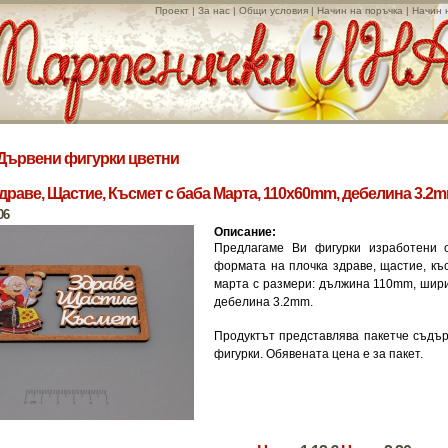
Проект
|
За нас
|
Общи условия
|
Начин на поръчка
|
Начин 
Дървени фигурки цветни
драве, Щастие, Късмет с баба Марта, 110x60mm, дебелина 3.2mm
06
Описание:
Предлагаме Ви фигурки изработени 
формата на плочка здраве, щастие, къ
марта с размери: дължина 110mm, шир
дебелина 3.2mm.
Продуктът представлява пакетче съдъ
фигурки. Обявената цена е за пакет.