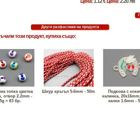
Цена:
1.12 €
Цена:
2.20 лв
ъчали този продукт, купиха също:
на топка цветна
Шнур кръгъл 5-6mm - 50m
Подкова с коки
 отвор 2.2mm -
калинка, 20x16mm
5g ≈ 83 бр.
халки 1.6mm - 5